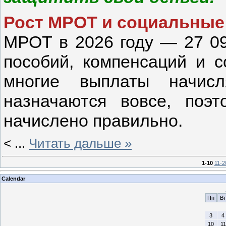
Рост МРОТ и социальные 
МРОТ в 2026 году — 27 09
пособий, компенсаций и с
многие выплаты начис
назначаются вовсе, поэ
начислено правильно.
<
...
Читать дальше »
1-10
11-2
Calendar
Пн
Вт
3
4
10
11