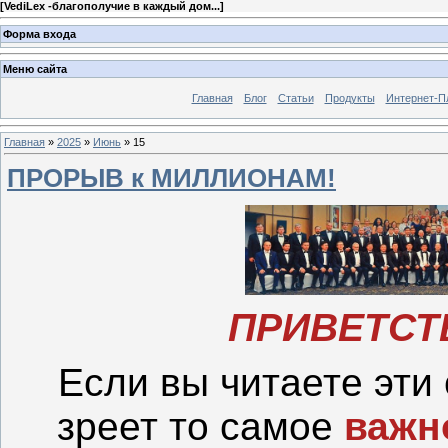
[
VediLex -благополучие в каждый дом...
]
Форма входа
Меню сайта
Главная
Блог
Статьи
Продукты
Интернет-П
Главная
»
2025
»
Июнь
»
15
ПРОРЫВ к МИЛЛИОНАМ!
ПРИВЕТСТ
Если вы читаете эти 
зреет то самое
важн