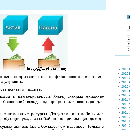
ы
П
1
1
2
3
2010
2010
те «инвентаризацию» своего финансового положения,
2010 
го улучшить.
2010 
2010 
есть активы и пассивы.
2010 
2011 
ьные и нематериальные блага, которые приносят
2011 
, банковский вклад под процент или квартира для
2011 
2011 
2011 
, отнимающие ресурсы. Допустим, автомобиль или
2011 
требующие ухода за собой, но не приносящие доход.
2011 
2011 
сумма активов была больше, чем пассивов. Только в