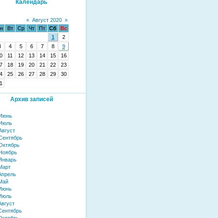
Календарь
«
Август 2020
»
н
Вт
Ср
Чт
Пт
Сб
Вс
1
2
3
4
5
6
7
8
9
0
11
12
13
14
15
16
7
18
19
20
21
22
23
4
25
26
27
28
29
30
1
Архив записей
 Июнь
 Июль
Август
Сентябрь
Октябрь
Ноябрь
Январь
Март
Апрель
Май
Июнь
Июль
Август
Сентябрь