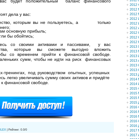
2011 
вас будет положительный баланс финансового
2012 
2012 
оят дела у вас:
2012 
2012
щество, которым вы не пользуетесь, а только
2012
него;
2012 
вам основную прибыль;
2012 
гли бы обойтись;
2012 
2012 
тесь со своими активами и пассивами, у вас
2013 
дства, которые вы сможете выгодно вложить
2013 
чтобы со временем прийти к финансовой свободе.
2013
аленьких сумм, чтобы не идти на риск финансовых
2013 
2013 
2013 
х-тренингах, под руководством опытных, успешных
2013 
есь легко увеличивать сумму своих активов и придёте
2014 
 к финансовой свободе.
2014
2015 
2015 
2015 
2015 
2016 
2016 
2016 
2016 
2016 
ILEX
|
Рейтинг
:
0.0
/
0
2017 
2017 