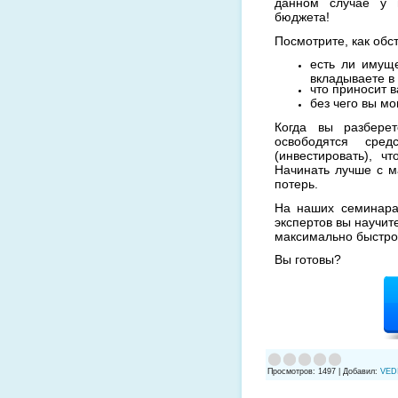
данном случае у 
бюджета!
Посмотрите, как обст
есть ли иму
вкладываете в 
что приносит 
без чего вы мо
Когда вы разбере
освободятся сре
(инвестировать), 
Начинать лучше с м
потерь.
На наших семинара
экспертов вы научит
максимально быстро
Вы готовы?
Просмотров
:
1497
|
Добавил
:
VED