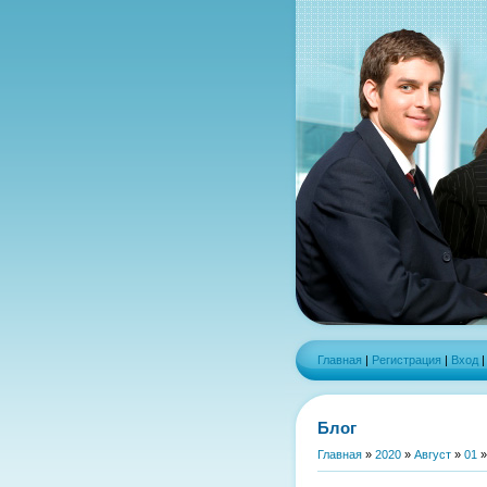
Главная
|
Регистрация
|
Вход
Блог
Главная
»
2020
»
Август
»
01
»