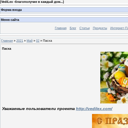
[
VediLex -благополучие в каждый дом...
]
Форма входа
Меню сайта
Главная
Блог
Статьи
Продукты
Интернет-П
Главная
»
2021
»
Май
»
02
» Пасха
Пасха
Уважаемые пользователи проекта
http://vedilex.com/