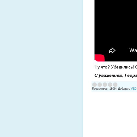
Ну что? Убедились! 
С уважением, Геор
Просмотров
:
1806
|
Добавил
:
VED