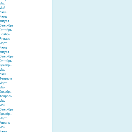
Март
Май
 Июнь
 Июль
Август
Сентябрь
Октябрь
Ноябрь
Январь
Март
 Июнь
Август
Сентябрь
Октябрь
Декабрь
Март
 Июнь
Февраль
Март
Май
Декабрь
Февраль
Март
Май
Сентябрь
Декабрь
Март
Апрель
Май
 Июнь