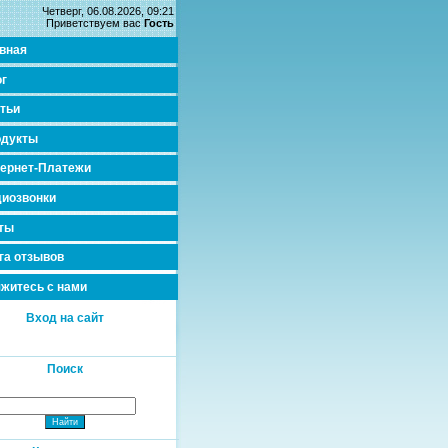
Четверг, 06.08.2026, 09:21
Приветствуем вас
Гость
вная
г
тьи
одукты
ернет-Платежи
иозвонки
ты
га отзывов
житесь с нами
Вход на сайт
Поиск