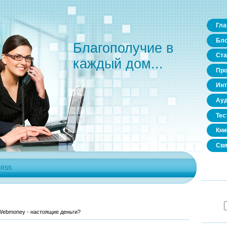
Гла
Бло
Благополучие в
Ста
каждый дом...
Пр
Инт
Ауд
Тес
Кни
Свя
|
RSS
Webmoney - настоящие деньги?