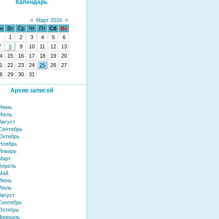
Календарь
«
Март 2016
»
н
Вт
Ср
Чт
Пт
Сб
Вс
1
2
3
4
5
6
7
8
9
10
11
12
13
4
15
16
17
18
19
20
1
22
23
24
25
26
27
8
29
30
31
Архив записей
 Июнь
 Июль
Август
Сентябрь
Октябрь
Ноябрь
Январь
Март
Апрель
Май
Июнь
Июль
Август
Сентябрь
Октябрь
Февраль