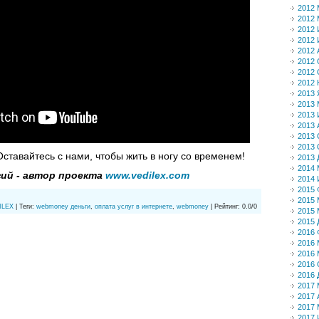
2012 
2012 
2012
2012
2012 
2012 
2012 
2012 
2013 
2013 
2013
2013 
2013 
2013 
Оставайтесь с нами, чтобы жить в ногу со временем!
2013 
2014 
гий - автор проекта
www.vedilex.com
2014
2015 
2015 
ILEX
|
Теги
:
webmoney деньги
,
оплата услуг в интернете
,
webmoney
|
Рейтинг
:
0.0
/
0
2015 
2015 
2016 
2016 
2016 
2016 
2016 
2017 
2017 
2017 
2017