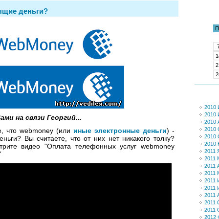
ящие деньги?
П
1
2
2
2010
2010
ми на связи Георгий...
2010 
2010 
е, что webmoney (или
иные электронные деньги
) -
2010 
ньги? Вы считаете, что от них нет никакого толку?
2010 
отрите видео
"Оплата телефонных услуг webmoney
2011 
"
2011 
2011 
2011 
2011 
2011 
2011 
2011 
2011 
2012 