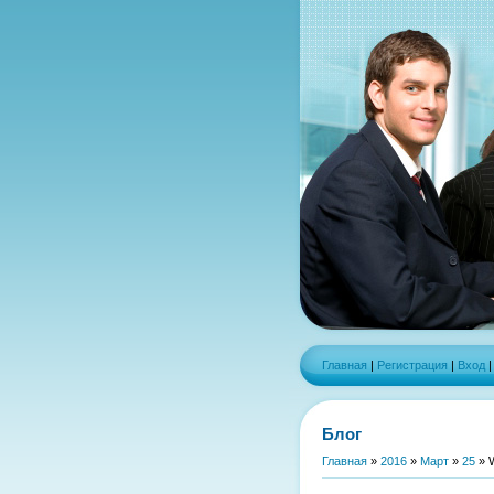
Главная
|
Регистрация
|
Вход
Блог
Главная
»
2016
»
Март
»
25
»