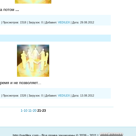
 а потом
...
:
|
Просмотров:
1518
|
Загрузок:
0
|
Добавил:
VEDILEX
|
Дата:
29.08.2012
ремя и не позволяет...
:
|
Просмотров:
1526
|
Загрузок:
0
|
Добавил:
VEDILEX
|
Дата:
13.08.2012
1-10
11-20
21-23
http://vedilex.com - Все права защищены © 2026 - 2011
|