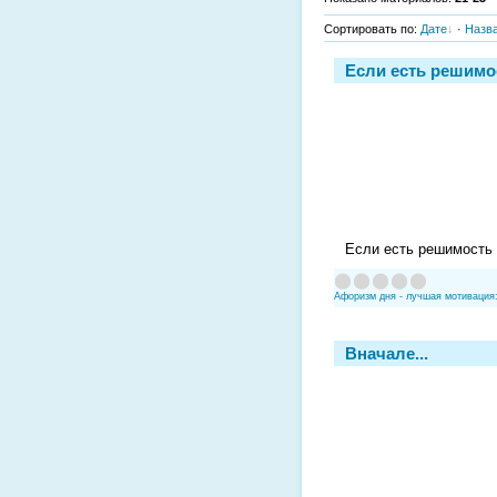
Сортировать по
:
Дате
·
Назв
Если есть решимос
Если есть решимость .
Афоризм дня - лучшая мотивация
Вначале...