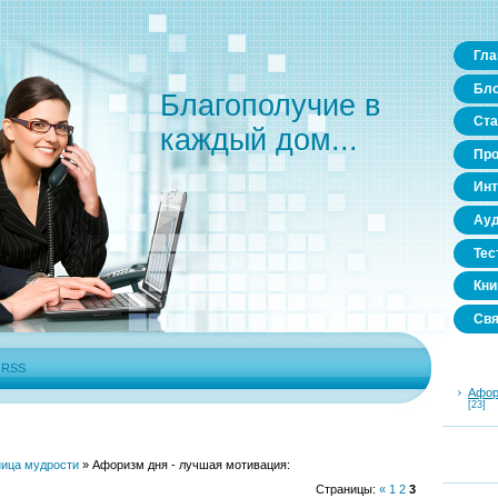
Гла
Бло
Благополучие в
Ста
каждый дом...
Пр
Инт
Ауд
Тес
Кни
Свя
|
RSS
Афор
[23]
ица мудрости
»
Афоризм дня - лучшая мотивация:
Страницы
:
«
1
2
3