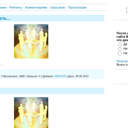
анию
·
Рейтингу
·
Комментариям
·
Загрузкам
·
Просмотрам
ть...
После 
сайта 
что де
Да
Не
Не
Резуль
..
Всего о
:
|
Просмотров:
1686
|
Загрузок:
0
|
Добавил:
VEDILEX
|
Дата:
28.09.2012