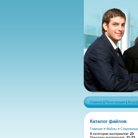
Главная
|
Регистрация
|
Вход
Каталог файлов
Главная
»
Файлы
»
Сокровищн
В категории материалов
:
23
Показано материалов
:
21-23