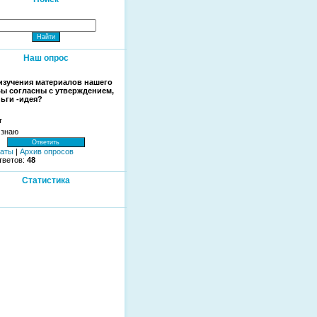
Наш опрос
изучения материалов нашего
Вы согласны с утверждением,
ньги -идея?
т
 знаю
таты
|
Архив опросов
тветов:
48
Статистика