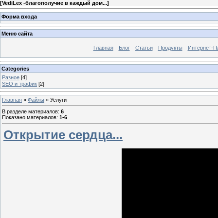
[
VediLex -благополучие в каждый дом...
]
Форма входа
Меню сайта
Главная
Блог
Статьи
Продукты
Интернет-П
Categories
Разное
[4]
SEO и трафик
[2]
Главная
»
Файлы
» Услуги
В разделе материалов
:
6
Показано материалов
:
1-6
Открытие сердца...