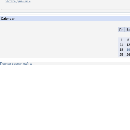
...
Читать дальше »
Calendar
Пн
Вт
4
5
11
12
18
19
25
26
Полная версия сайта