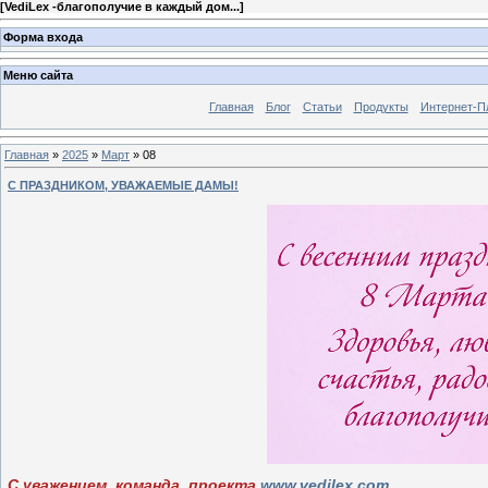
[
VediLex -благополучие в каждый дом...
]
Форма входа
Меню сайта
Главная
Блог
Статьи
Продукты
Интернет-П
Главная
»
2025
»
Март
»
08
С ПРАЗДНИКОМ, УВАЖАЕМЫЕ ДАМЫ!
С уважением, команда проекта
www.vedilex.com