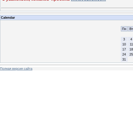
Calendar
Пн
Вт
3
4
10
11
17
18
24
25
31
Полная версия сайта