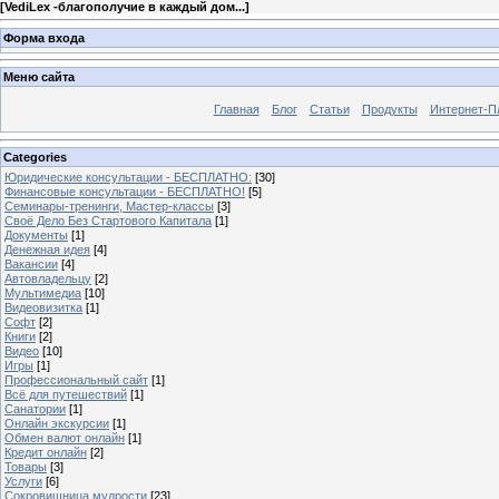
[
VediLex -благополучие в каждый дом...
]
Форма входа
Меню сайта
Главная
Блог
Статьи
Продукты
Интернет-П
Categories
Юридические консультации - БЕСПЛАТНО:
[30]
Финансовые консультации - БЕСПЛАТНО!
[5]
Семинары-тренинги, Мастер-классы
[3]
Своё Дело Без Стартового Капитала
[1]
Документы
[1]
Денежная идея
[4]
Вакансии
[4]
Автовладельцу
[2]
Мультимедиа
[10]
Видеовизитка
[1]
Софт
[2]
Книги
[2]
Видео
[10]
Игры
[1]
Профессиональный сайт
[1]
Всё для путешествий
[1]
Санатории
[1]
Онлайн экскурсии
[1]
Обмен валют онлайн
[1]
Кредит онлайн
[2]
Товары
[3]
Услуги
[6]
Сокровищница мудрости
[23]