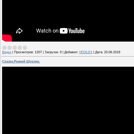
Видео
|
Просмотров:
1207
|
Загрузок:
0
|
Добавил:
VEDILEX
|
Дата:
20.06.2018
Сказка.Рыжий Шухлик.