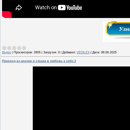
Видео
|
Просмотров:
2805
|
Загрузок:
0
|
Добавил:
VEDILEX
|
Дата:
08.06.2025
Переход из апатии и страха в любовь к себе 2