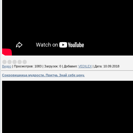
Видео
|
Просмотров:
1083
|
Загрузок:
0
|
Добавил:
VEDILEX
|
Дата:
10.09.2018
Сокровищница мудрости. Притча. Знай себе цену.