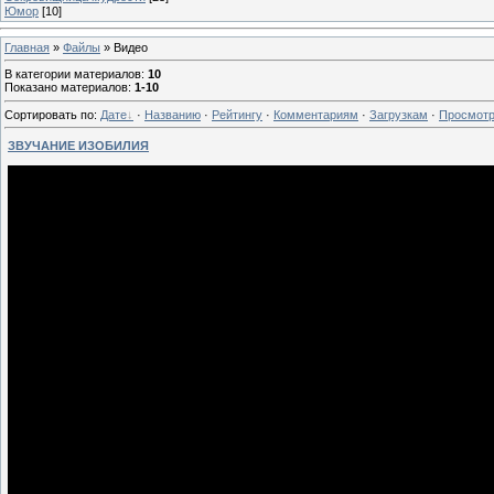
Юмор
[10]
Главная
»
Файлы
» Видео
В категории материалов
:
10
Показано материалов
:
1-10
Сортировать по
:
Дате
·
Названию
·
Рейтингу
·
Комментариям
·
Загрузкам
·
Просмот
ЗВУЧАНИЕ ИЗОБИЛИЯ