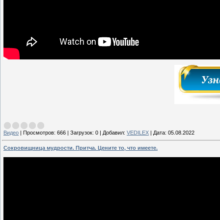
Видео
|
Просмотров:
666
|
Загрузок:
0
|
Добавил:
VEDILEX
|
Дата:
05.08.2022
Сокровищница мудрости. Притча. Цените то, что имеете.